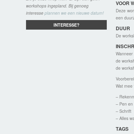
VOOR W
workshops ingepland. Bij genoeg
Deze work
interesse
plannen we een nieuwe datum!
een duurz
INTERESSE?
DUUR
De works
INSCHR
Wanneer e
de worksh
de worksh
Voorberei
Wat mee 
– Reken
– Pen en 
– Schrift
– Alles w
TAGS