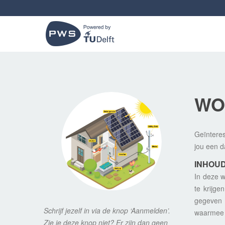
WO
Geïnteres
jou een d
INHOU
In deze w
te krijge
gegeven 
Schrijf jezelf in via de knop ‘Aanmelden’.
waarmee j
Zie je deze knop niet? Er zijn dan geen