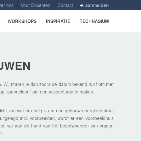
er ons
Voor Docenten
Contact
aanmelden
WORKSHOPS
INSPIRATIE
TECHNASIUM
UWEN
n. Wij mailen je dan zodra de datum bekend is of om met
n op “aanmelden” om een account aan te maken.
icht van wat er nodig is om een gebouw energieneutraal
uitgelegd incl. voorbeelden, wordt er een voorbeeldhuis
 doen we aan de hand van het beantwoorden van vragen
t.