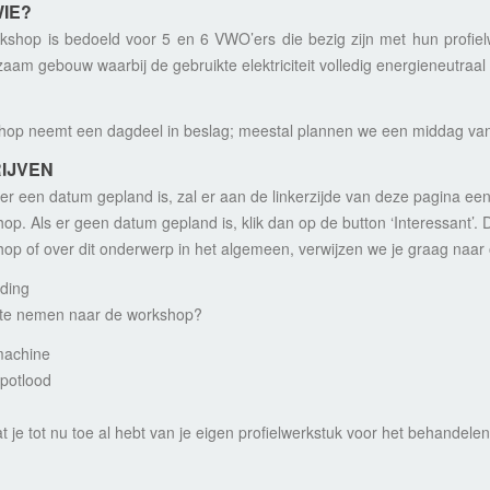
IE?
shop is bedoeld voor 5 en 6 VWO’ers die bezig zijn met hun profiel
aam gebouw waarbij de gebruikte elektriciteit volledig energieneutraal 
hop neemt een dagdeel in beslag; meestal plannen we een middag va
IJVEN
r een datum gepland is, zal er aan de linkerzijde van deze pagina een
op. Als er geen datum gepland is, klik dan op de button ‘Interessant’.
op of over dit onderwerp in het algemeen, verwijzen we je graag naar
ding
te nemen naar de workshop?
machine
potlood
at je tot nu toe al hebt van je eigen profielwerkstuk voor het behandele