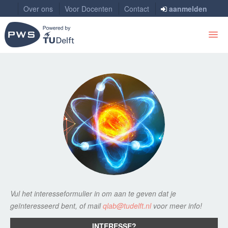
Over ons
Voor Docenten
Contact
aanmelden
HOME
STAPPENPLAN
VRAAG EEN STUDENT
WORKSHOPS
INSPIRATIE
TECHNASIUM
Vul het interesseformulier in om aan te geven dat je
geïnteresseerd bent, of mail
qlab@tudelft.nl
voor meer info!
INTERESSE?