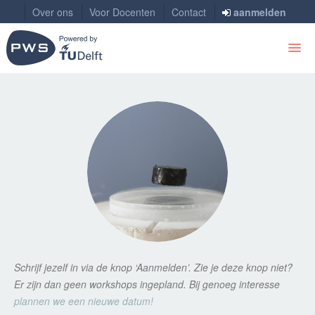
Over ons
Voor Docenten
Contact
aanmelden
HOME
STAPPENPLAN
VRAAG EEN STUDENT
WORKSHOPS
INSPIRATIE
TECHNASIUM
Schrijf jezelf in via de knop ‘Aanmelden’. Zie je deze knop niet?
Er zijn dan geen workshops ingepland. Bij genoeg interesse
plannen we een nieuwe datum!