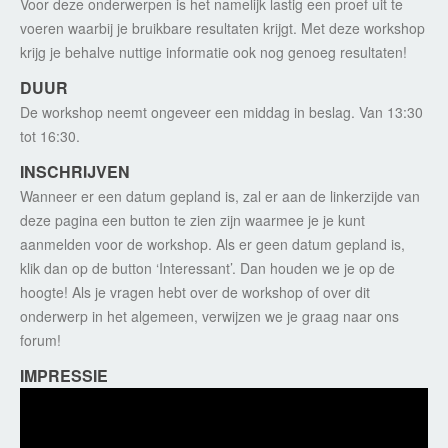
Voor deze onderwerpen is het namelijk lastig een proef uit te
voeren waarbij je bruikbare resultaten krijgt. Met deze workshop
krijg je behalve nuttige informatie ook nog genoeg resultaten!
DUUR
De workshop neemt ongeveer een middag in beslag. Van 13:30
tot 16:30.
INSCHRIJVEN
Wanneer er een datum gepland is, zal er aan de linkerzijde van
deze pagina een button te zien zijn waarmee je je kunt
aanmelden voor de workshop. Als er geen datum gepland is,
klik dan op de button ‘Interessant’. Dan houden we je op de
hoogte! Als je vragen hebt over de workshop of over dit
onderwerp in het algemeen, verwijzen we je graag naar ons
forum!
IMPRESSIE